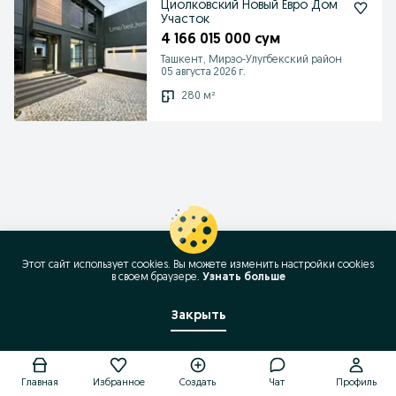
Циолковский Новый Евро Дом
Участок
4 166 015 000 сум
Ташкент, Мирзо-Улугбекский район
05 августа 2026 г.
280 м²
Этот сайт использует cookies. Вы можете изменить настройки cookies
в своeм браузере.
Узнать больше
Закрыть
Позвонить / SMS
Главная
Избранное
Создать
Чат
Профиль